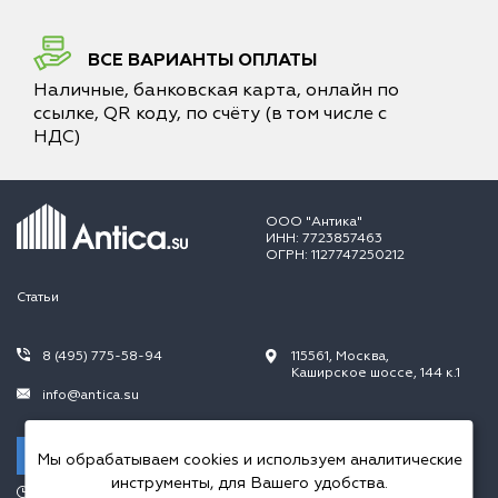
ВСЕ ВАРИАНТЫ ОПЛАТЫ
Наличные, банковская карта, онлайн по
ссылке, QR коду, по счёту (в том числе с
НДС)
ООО "Антика"
ИНН: 7723857463
ОГРН: 1127747250212
Статьи
8 (495) 775-58-94
115561, Москва,
Каширское шоссе, 144 к.1
info@antica.su
Заказать звонок
Мы обрабатываем cookies и используем аналитические
инструменты, для Вашего удобства.
Режим работы: