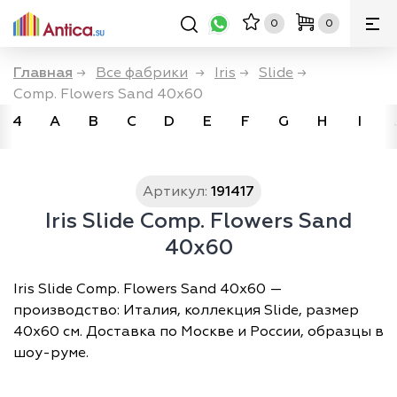
0
0
Главная
→
Все фабрики
→
Iris
→
Slide
→
Comp. Flowers Sand 40x60
4
A
B
C
D
E
F
G
H
I
Артикул:
191417
Iris Slide Comp. Flowers Sand
40x60
Iris Slide Comp. Flowers Sand 40x60 —
производство: Италия, коллекция Slide, размер
40х60 см. Доставка по Москве и России, образцы в
шоу-руме.