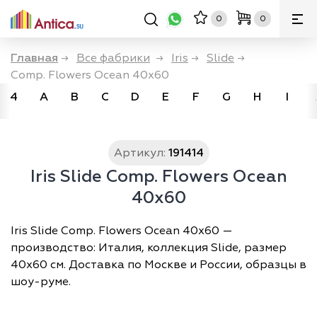
0
0
Главная
→
Все фабрики
→
Iris
→
Slide
→
Comp. Flowers Ocean 40x60
4
A
B
C
D
E
F
G
H
I
Артикул:
191414
Iris Slide Comp. Flowers Ocean
40x60
Iris Slide Comp. Flowers Ocean 40x60 —
производство: Италия, коллекция Slide, размер
40х60 см. Доставка по Москве и России, образцы в
шоу-руме.