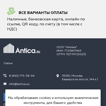
ВСЕ ВАРИАНТЫ ОПЛАТЫ
Наличные, банковская карта, онлайн по
ссылке, QR коду, по счёту (в том числе с
НДС)
ООО "Антика"
ИНН: 7723857463
ОГРН: 1127747250212
Статьи
8 (495) 775-58-94
115561, Москва,
Каширское шоссе, 144 к.1
info@antica.su
Заказать звонок
Мы обрабатываем cookies и используем аналитические
инструменты, для Вашего удобства.
Режим работы: