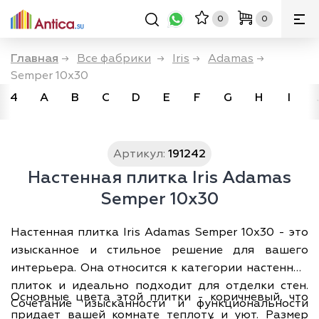
0
0
Главная
→
Все фабрики
→
Iris
→
Adamas
→
Semper 10x30
4
A
B
C
D
E
F
G
H
I
Артикул:
191242
Настенная плитка Iris Adamas
Semper 10x30
Настенная плитка Iris Adamas Semper 10x30 - это
изысканное и стильное решение для вашего
интерьера. Она относится к категории настенных
плиток и идеально подходит для отделки стен.
Основные цвета этой плитки - коричневый, что
Сочетание изысканности и функциональности
придает вашей комнате теплоту и уют. Размер