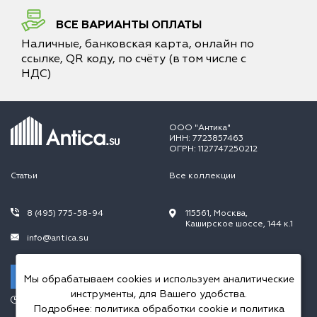
ВСЕ ВАРИАНТЫ ОПЛАТЫ
Наличные, банковская карта, онлайн по
ссылке, QR коду, по счёту (в том числе с
НДС)
ООО "Антика"
ИНН: 7723857463
ОГРН: 1127747250212
Статьи
Все коллекции
8 (495) 775-58-94
115561, Москва,
Каширское шоссе, 144 к.1
info@antica.su
Заказать звонок
Мы обрабатываем cookies и используем аналитические
инструменты, для Вашего удобства.
Режим работы:
Подробнее:
политика обработки cookie
и
политика
Пн.-Пт. 10.00-20.00,