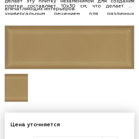
делает эту плитку незаменимой для создания
плитки составляет 10х30 см, что делает ее
впечатляющих интерьеров.
универсальным решением для различных
помещений, от ванных комнат до кухонь. Бренд
Iris известен своим качеством и внимательным
отношением к деталям. Этот бренд имеет
итальянское происхождение, что гарантирует
высокое качество и стильный дизайн.
Цена уточняется