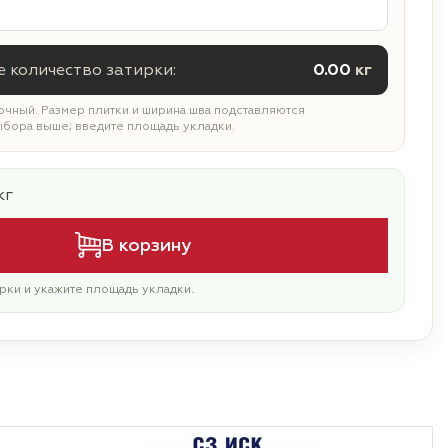
 количество затирки:
0.00
кг
чный. Размер плитки и ширина шва подставляются
ыбора выше; введите площадь укладки.
кг
В корзину
рки и укажите площадь укладки.