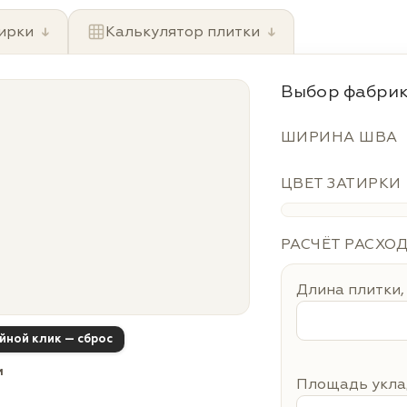
ирки
↓
Калькулятор плитки
↓
Выбор фабрик
ШИРИНА ШВА
ЦВЕТ ЗАТИРКИ
РАСЧЁТ РАСХО
Длина плитки,
ойной клик — сброс
м
Площадь уклад