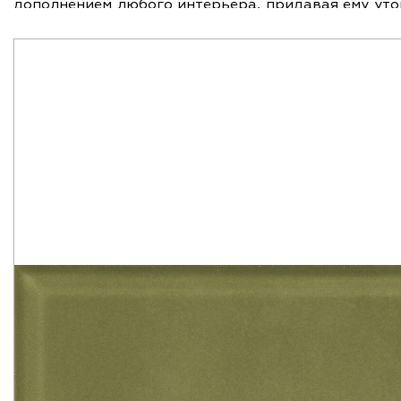
дополнением любого интерьера, придавая ему утонч
самые смелые дизайнерские идеи и создать неповт