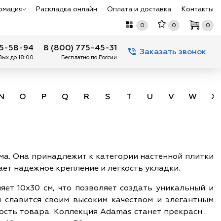
рмация
Раскладка онлайн
Оплата и доставка
Контакты
0
0
0
75-58-94
8 (800) 775-45-31
Заказать звонок
 Вых до 18:00
Бесплатно по России
N
O
P
Q
R
S
T
U
V
W
X
ома. Она принадлежит к категории настенной плитки
ает надежное крепление и легкость укладки.
яет 10х30 см, что позволяет создать уникальный и
ая славится своим высоким качеством и элегантным
ность товара. Коллекция Adamas станет прекрасным