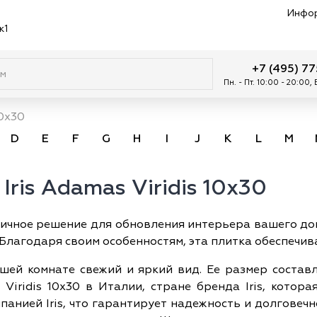
Инфо
к1
+7 (495) 7
Пн. - Пт. 10:00 - 20:00,
10x30
D
E
F
G
H
I
J
K
L
M
Iris Adamas Viridis 10x30
 отличное решение для обновления интерьера вашего д
 Благодаря своим особенностям, эта плитка обеспечив
шей комнате свежий и яркий вид. Ее размер составл
 Viridis 10x30 в Италии, стране бренда Iris, котор
панией Iris, что гарантирует надежность и долговеч