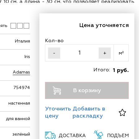
10 см, а длина - 30 см, что позволяет реализовать
Цена уточняется
ять
Кол-во
Италия
м²
-
+
Iris
Итого:
1 руб.
Adamas
754974
В корзину
настенная
Уточнить
Добавить в
цену
раскладку
для ванной
зелёный
ДОСТАВКА
ПОДЪЕМ