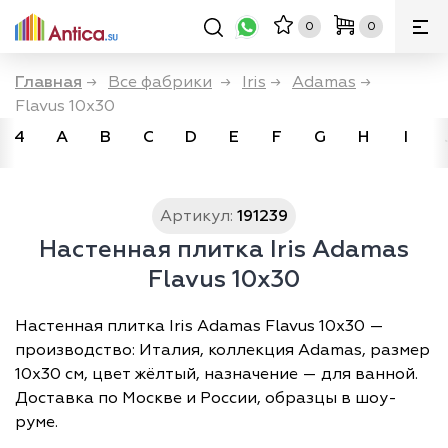
0
0
Главная
→
Все фабрики
→
Iris
→
Adamas
→
Flavus 10x30
4
A
B
C
D
E
F
G
H
I
Артикул:
191239
Настенная плитка Iris Adamas
Flavus 10x30
Настенная плитка Iris Adamas Flavus 10x30 —
производство: Италия, коллекция Adamas, размер
10х30 см, цвет жёлтый, назначение — для ванной.
Доставка по Москве и России, образцы в шоу-
руме.