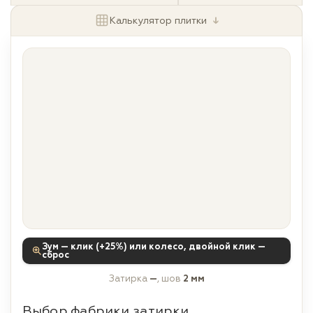
↓
Калькулятор плитки
Зум — клик (+25%) или колесо, двойной клик —
сброс
Затирка
—
, шов
2 мм
Выбор фабрики затирки