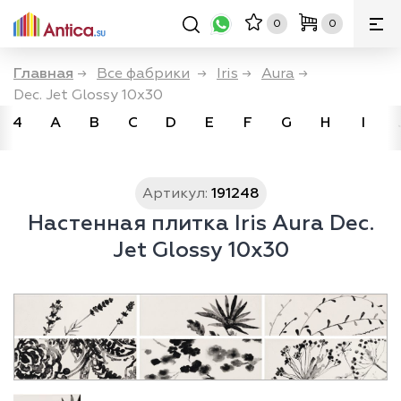
0
0
Главная
→
Все фабрики
→
Iris
→
Aura
→
Dec. Jet Glossy 10x30
4
A
B
C
D
E
F
G
H
I
Артикул:
191248
Настенная плитка Iris Aura Dec.
Jet Glossy 10x30