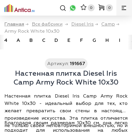
0
0
Главная
→
Все фабрики
→
Diesel Iris
→
Camp
→
Army Rock White 10x30
4
A
B
C
D
E
F
G
H
I
Артикул:
191667
Настенная плитка Diesel Iris
Camp Army Rock White 10x30
Настенная плитка Diesel Iris Camp Army Rock
White 10x30 - идеальный выбор для тех, кто
желает превратить свои стены в настоящее
произведение искусства. Эта плитка отличается
Благодаря своим размерам 10х30 см, она легко
не только своей неповторимой внешностью, но и
подходит для использования на любых