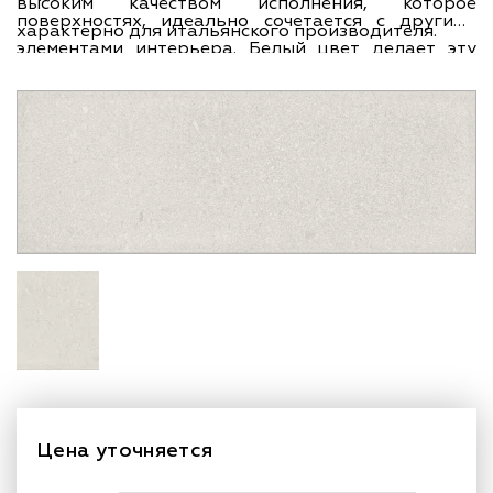
высоким качеством исполнения, которое
поверхностях, идеально сочетается с другими
характерно для итальянского производителя.
элементами интерьера. Белый цвет делает эту
плитку универсальной, подходящей для
различных стилей и направлений. Коллекция
Camp - это элегантность и современность в
каждой детали. Доверьте создание своего
уникального пространства настенной плитке
Diesel Iris Camp Army Rock White 10x30 - и ваши
стены будут сиять особой элегантностью и стилем.
Цена уточняется