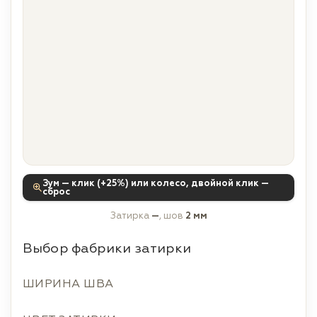
Зум — клик (+25%) или колесо, двойной клик —
сброс
Затирка
—
, шов
2 мм
Выбор фабрики затирки
ШИРИНА ШВА