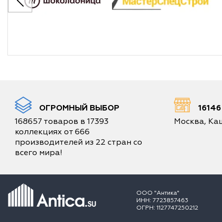
ОГРОМНЫЙ ВЫБОР
1614
168657 товаров в 17393
Москва, Каш
коллекциях от 666
производителей из 22 стран со
всего мира!
ООО "Антика"
ИНН: 7723857463
ОГРН: 1127747250212