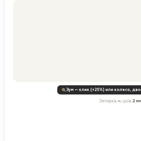
Зум — клик (+25%) или колесо, дв
Затирка
—
, шов
2 м