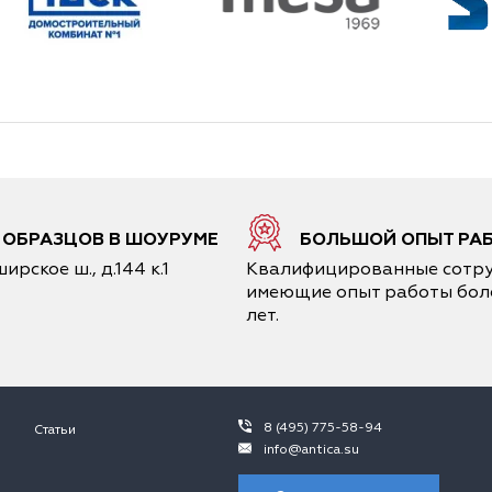
6 ОБРАЗЦОВ В ШОУРУМЕ
БОЛЬШОЙ ОПЫТ РА
ирское ш., д.144 к.1
Квалифицированные сотру
имеющие опыт работы боле
лет.
8 (495) 775-58-94
Статьи
info@antica.su