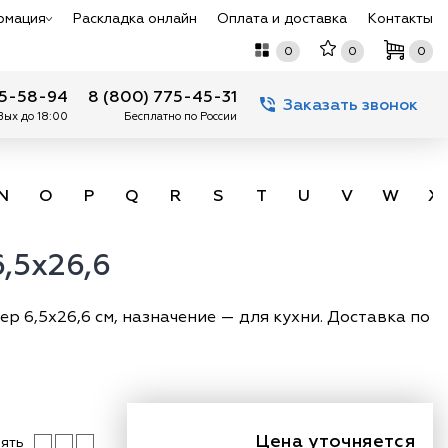
рмация
Раскладка онлайн
Оплата и доставка
Контакты
0
0
0
75-58-94
8 (800) 775-45-31
Заказать звонок
 Вых до 18:00
Бесплатно по России
N
O
P
Q
R
S
T
U
V
W
X
,5x26,6
р 6,5х26,6 см, назначение — для кухни. Доставка по
Цена уточняется
ять