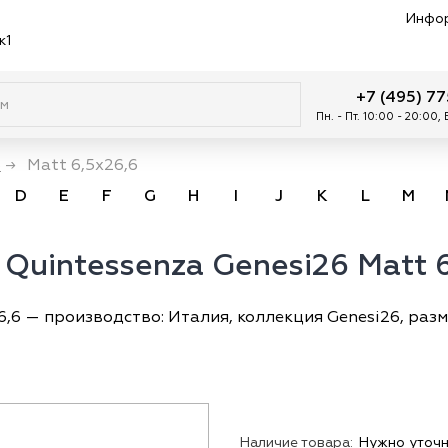
Инфо
к1
+7 (495) 7
Пн. - Пт. 10:00 - 20:00,
6
→
Matt 6,5x26,6
D
E
F
G
H
I
J
K
L
M
Quintessenza Genesi26 Matt 6
,6 — производство: Италия, коллекция Genesi26, разме
Наличие товара:
Нужно уточн