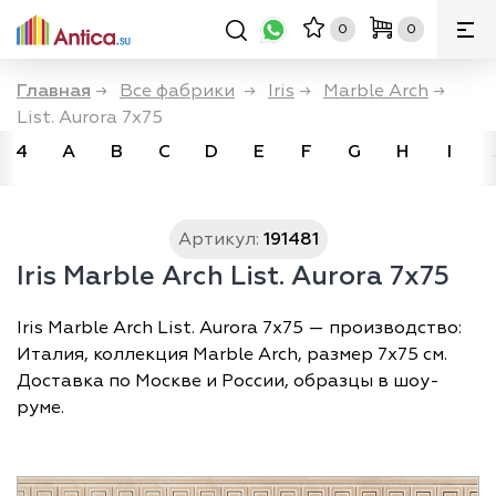
0
0
Главная
→
Все фабрики
→
Iris
→
Marble Arch
→
List. Aurora 7x75
4
A
B
C
D
E
F
G
H
I
Артикул:
191481
Iris Marble Arch List. Aurora 7x75
Iris Marble Arch List. Aurora 7x75 — производство:
Италия, коллекция Marble Arch, размер 7х75 см.
Доставка по Москве и России, образцы в шоу-
руме.