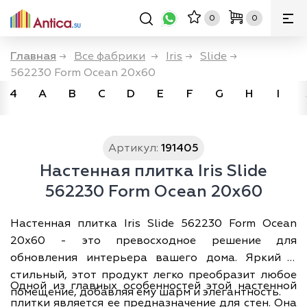
0
0
Главная
→
Все фабрики
→
Iris
→
Slide
→
562230 Form Ocean 20x60
4
A
B
C
D
E
F
G
H
I
Артикул:
191405
Настенная плитка Iris Slide
562230 Form Ocean 20x60
Настенная плитка Iris Slide 562230 Form Ocean
20x60 - это превосходное решение для
обновления интерьера вашего дома. Яркий и
стильный, этот продукт легко преобразит любое
Одной из главных особенностей этой настенной
помещение, добавляя ему шарм и элегантность.
плитки является ее предназначение для стен. Она