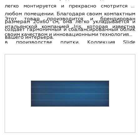
легко монтируется и прекрасно смотрится в
любом помещении. Благодаря своим компактным
Этот товар производится и брендирован
размерам 20х60 см, она легко укладывается и
итальянской компанией Iris, которая известна
создает гармоничный и сбалансированный облик
своим качеством и инновационными технологиями
вашего интерьера.
в производстве плитки. Коллекция Slide
представлена в разных цветовых решениях, но
данная модель имеет особый шарм и привлекает
взгляд своим оригинальным дизайном. Ширина
плитки составляет 20 см, а длина - 60 см, что
позволяет создать интересные и стильные
комбинации с другими элементами декора.