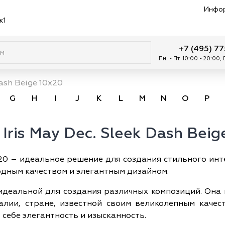
Инфо
к1
+7 (495) 7
Пн. - Пт. 10:00 - 20:00,
Dash Beige 10x20
G
H
I
J
K
L
M
N
O
P
Iris May Dec. Sleek Dash Beig
10x20 – идеальное решение для создания стильного ин
одным качеством и элегантным дизайном.
е идеальной для создания различных композиций. Она
лии, стране, известной своим великолепным качест
себе элегантность и изысканность.