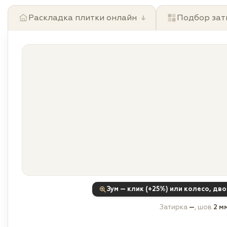
Раскладка плитки онлайн
↓
Подбор зат
Зум — клик (+25%) или колесо, дв
Затирка
—
, шов
2 м