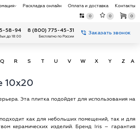
рмация
Раскладка онлайн
Оплата и доставка
Контакты
0
0
0
75-58-94
8 (800) 775-45-31
Заказать звонок
 Вых до 18:00
Бесплатно по России
Q
R
S
T
U
V
W
X
Y
Z
А -
e 10x20
терьера. Эта плитка подойдет для использования на
 подходит как для небольших помещений, так и для
вом керамических изделий. Бренд Iris – гарантия