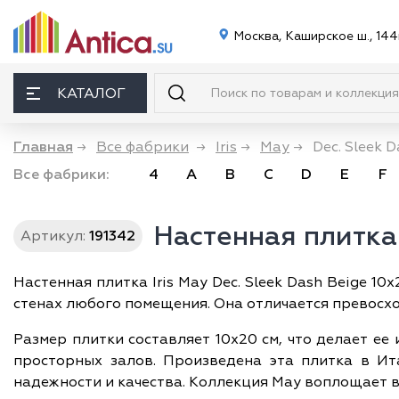
Москва, Каширское ш., 144
КАТАЛОГ
Главная
→
Все фабрики
→
Iris
→
May
→
Dec. Sleek 
Все фабрики:
4
A
B
C
D
E
F
Настенная плитка 
Артикул:
191342
Настенная плитка Iris May Dec. Sleek Dash Beige 
стенах любого помещения. Она отличается превосх
Размер плитки составляет 10х20 см, что делает е
просторных залов. Произведена эта плитка в Ита
надежности и качества. Коллекция May воплощает в 