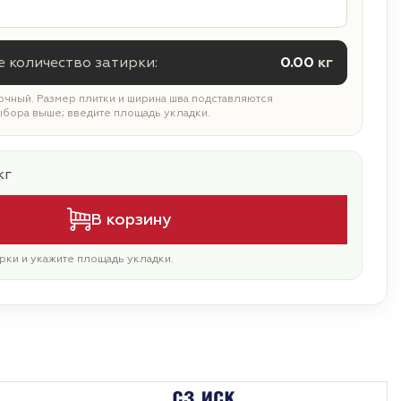
 количество затирки:
0.00
кг
чный. Размер плитки и ширина шва подставляются
ыбора выше; введите площадь укладки.
кг
В корзину
рки и укажите площадь укладки.