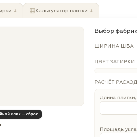
ирки
↓
Калькулятор плитки
↓
Выбор фабрик
ШИРИНА ШВА
ЦВЕТ ЗАТИРКИ
РАСЧЁТ РАСХО
Длина плитки,
ойной клик — сброс
м
Площадь уклад