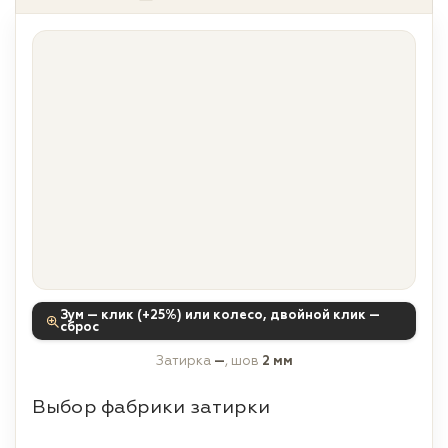
Зум — клик (+25%) или колесо, двойной клик —
сброс
Затирка
—
, шов
2 мм
Выбор фабрики затирки