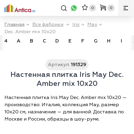
0
0
Главная
→
Все фабрики
→
Iris
→
May
→
Dec. Amber mix 10x20
4
A
B
C
D
E
F
G
H
I
Артикул:
191329
Настенная плитка Iris May Dec.
Amber mix 10x20
Настенная плитка Iris May Dec. Amber mix 10x20 —
производство: Италия, коллекция May, размер
10х20 см, назначение — для ванной. Доставка по
Москве и России, образцы в шоу-руме.