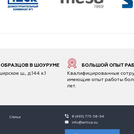
6 ОБРАЗЦОВ В ШОУРУМЕ
БОЛЬШОЙ ОПЫТ РА
ирское ш., д.144 к.1
Квалифицированные сотру
имеющие опыт работы боле
лет.
8 (495) 775-58-94
Статьи
info@antica.su