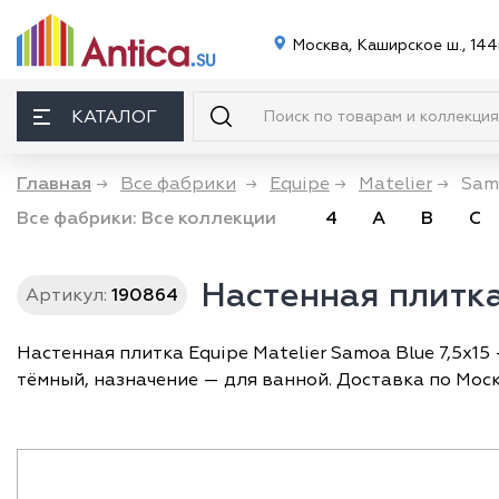
Москва, Каширское ш., 144
КАТАЛОГ
Главная
→
Все фабрики
→
Equipe
→
Matelier
→
Samo
Все фабрики:
Все коллекции
4
A
B
C
Настенная плитка
Артикул:
190864
Настенная плитка Equipe Matelier Samoa Blue 7,5x15 
тёмный, назначение — для ванной. Доставка по Моск