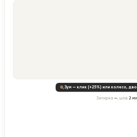
Зум — клик (+25%) или колесо, дв
Затирка
—
, шов
2 м