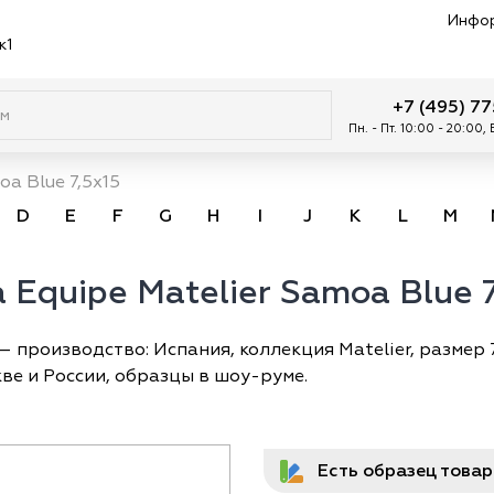
Инфо
к1
+7 (495) 7
Пн. - Пт. 10:00 - 20:00,
a Blue 7,5x15
D
E
F
G
H
I
J
K
L
M
 Equipe Matelier Samoa Blue 7
— производство: Испания, коллекция Matelier, размер 7
ве и России, образцы в шоу-руме.
Есть образец това