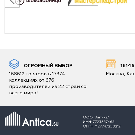
ОГРОМНЫЙ ВЫБОР
1614
168612 товаров в 17374
Москва, Каш
коллекциях от 676
производителей из 22 стран со
всего мира!
ООО "Антика"
ИНН: 7723857463
ОГРН: 1127747250212