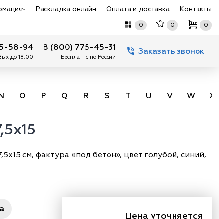
рмация
Раскладка онлайн
Оплата и доставка
Контакты
0
0
0
75-58-94
8 (800) 775-45-31
Заказать звонок
 Вых до 18:00
Бесплатно по России
N
O
P
Q
R
S
T
U
V
W
X
,5x15
,5х15 см, фактура «под бетон», цвет голубой, синий,
ра
Цена уточняется