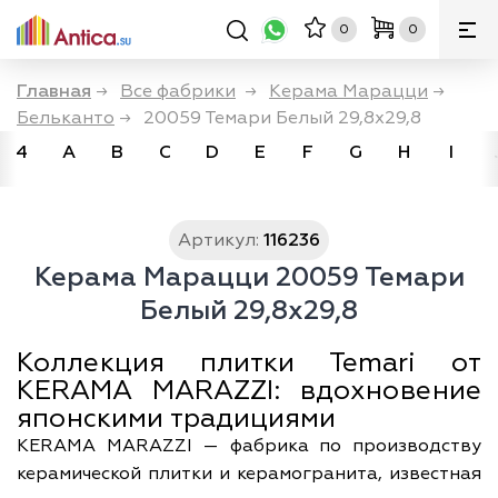
0
0
Главная
→
Все фабрики
→
Керама Марацци
→
Бельканто
→
20059 Темари Белый 29,8x29,8
4
A
B
C
D
E
F
G
H
I
Артикул:
116236
Керама Марацци 20059 Темари
Белый 29,8x29,8
Коллекция плитки Temari от
KERAMA MARAZZI: вдохновение
японскими традициями
KERAMA MARAZZI — фабрика по производству
керамической плитки и керамогранита, известная