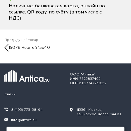
Наличные, банковская карта, онлайн по
ссылке, QR коду, по счёту (в том числе с
НДС)
Предыдущий товар
15078 Черный 15х40
ООО "Антика"
ИНН: 7723857463
ОГРН: 1127747250212
Статьи
8 (495) 775-58-94
115561, Москва,
Каширское шоссе, 144 к.1
info@antica.su